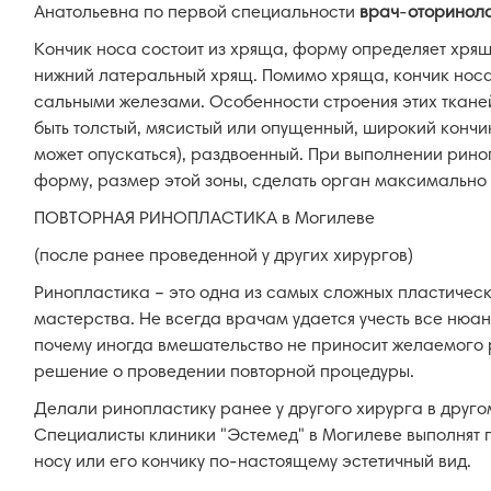
Анатольевна по первой специальности
врач
-
оторинола
Кончик носа состоит из хряща, форму определяет хрящ
нижний латеральный хрящ. Помимо хряща, кончик носа
сальными железами. Особенности строения этих тканей
быть толстый, мясистый или опущенный, широкий кончи
может опускаться), раздвоенный. При выполнении рино
форму, размер этой зоны, сделать орган максимальн
ПОВТОРНАЯ РИНОПЛАСТИКА в Могилеве
(после ранее проведенной у других хирургов)
Ринопластика – это одна из самых сложных пластичес
мастерства. Не всегда врачам удается учесть все нюан
почему иногда вмешательство не приносит желаемого р
решение о проведении повторной процедуры.
Делали ринопластику ранее у другого хирурга в друго
Специалисты клиники "Эстемед" в Могилеве выполнят п
носу или его кончику по-настоящему эстетичный вид.