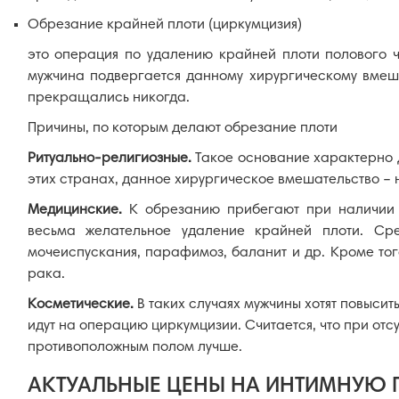
Обрезание крайней плоти (циркумцизия)
это операция по удалению крайней плоти полового ч
мужчина подвергается данному хирургическому вмешат
прекращались никогда.
Причины, по которым делают обрезание плоти
Ритуально-религиозные.
Такое основание характерно 
этих странах, данное хирургическое вмешательство – н
Медицинские.
К обрезанию прибегают при наличии 
весьма желательное удаление крайней плоти. Ср
мочеиспускания, парафимоз, баланит и др. Кроме то
рака.
Косметические.
В таких случаях мужчины хотят повысит
идут на операцию циркумцизии. Считается, что при отс
противоположным полом лучше.
АКТУАЛЬНЫЕ ЦЕНЫ НА ИНТИМНУЮ 